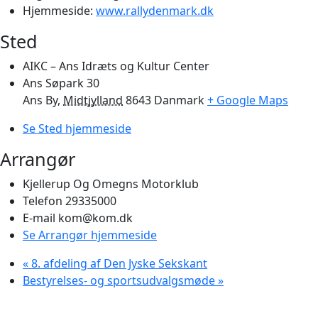
Hjemmeside:
www.rallydenmark.dk
Sted
AIKC – Ans Idræts og Kultur Center
Ans Søpark 30
Ans By
,
Midtjylland
8643
Danmark
+ Google Maps
Se Sted hjemmeside
Arrangør
Kjellerup Og Omegns Motorklub
Telefon
29335000
E-mail
kom@kom.dk
Se Arrangør hjemmeside
«
8. afdeling af Den Jyske Sekskant
Bestyrelses- og sportsudvalgsmøde
»