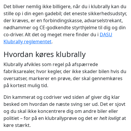
Det bliver nemlig ikke billigere, når du i klubrally kan du
stille op i din egen gadebil; det eneste sikkerhedsudstyr,
der kræves, er en forbindingskasse, advarselstrekant,
nødhammer og CE-godkendte styrthjelme til dig og din
co-driver. Alt det og meget mere finder du i
DASU
Klubrally reglementet
.
Hvordan køres klubrally
Klubrally afvikles som regel på afspærrede
fabriksarealer, hvor kegler, der ikke skader bilen hvis du
oversatser, markerer en prøve, der skal gennemkøres
på kortest mulig tid.
Din kammerat og codriver ved siden af giver dig klar
besked om hvordan de næste sving ser ud. Det er sjovt
og du skal ikke koncentrere dig om andre biler eller
politiet – for på en klubrallyprøve og det er
helt lovligt
at
køre stærkt.