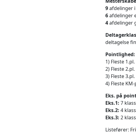
Mesterskabe
9
afdelinger 
6
afdelinger e
4
afdelinger 
Deltagerklas
deltagelse fi
Pointlighed:
1) Fleste 1.p
2) Fleste 2.p
3) Fleste 3.p
4) Fleste KM-
Eks. på point
Eks.1:
7 klass
Eks.2:
4 klass
Eks.3:
2 klass
Listefører: F