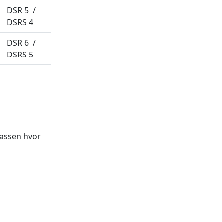
DSR 5 /
DSRS 4
DSR 6 /
DSRS 5
lassen hvor