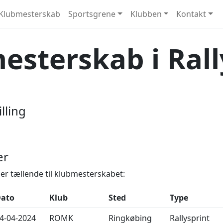
Klubmesterskab
Sportsgrene
Klubben
Kontakt
esterskab i Rall
illing
er
er tællende til klubmesterskabet:
ato
Klub
Sted
Type
4-04-2024
ROMK
Ringkøbing
Rallysprint