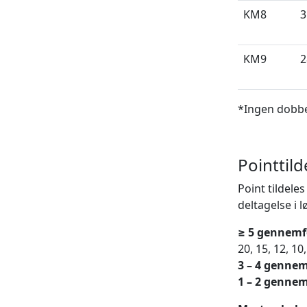
KM8
3
KM9
2
*Ingen dobbe
Pointtild
Point tildele
deltagelse i l
≥ 5 gennemf
20, 15, 12, 10, 
3 – 4 gennem
1 – 2 gennem