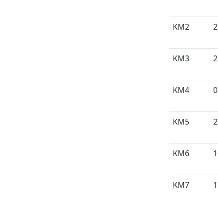
KM2
2
KM3
2
KM4
0
KM5
2
KM6
1
KM7
1