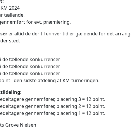
t:
i KM 2024
r tællende.
gennemført for evt. præmiering.
ser
er altid de der til enhver tid er gældende for det arran
nder sted.
l. i de tællende konkurrencer
l. i de tællende konkurrencer
l. i de tællende konkurrencer
point i den sidste afdeling af KM-turneringen.
tildeling:
edeltagere gennemfører, placering 3 = 12 point.
edeltagere gennemfører, placering 2 = 12 point.
edeltagere gennemfører, placering 1 = 12 point.
rits Grove Nielsen