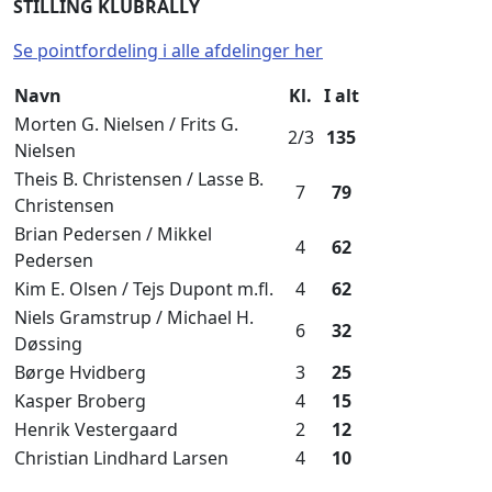
STILLING KLUBRALLY
Se pointfordeling i alle afdelinger her
Navn
Kl.
I alt
Morten G. Nielsen / Frits G.
2/3
135
Nielsen
Theis B. Christensen / Lasse B.
7
79
Christensen
Brian Pedersen / Mikkel
4
62
Pedersen
Kim E. Olsen / Tejs Dupont m.fl.
4
62
Niels Gramstrup / Michael H.
6
32
Døssing
Børge Hvidberg
3
25
Kasper Broberg
4
15
Henrik Vestergaard
2
12
Christian Lindhard Larsen
4
10