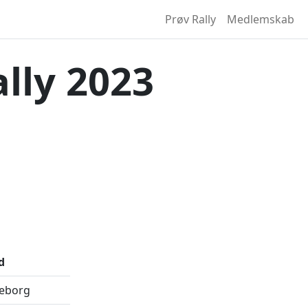
Prøv Rally
Medlemskab
lly 2023
d
keborg