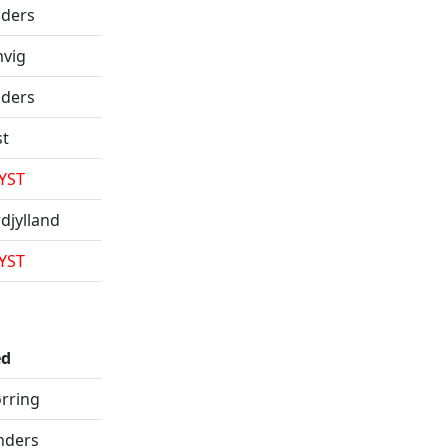
ders
vig
ders
st
YST
djylland
YST
ed
rring
nders