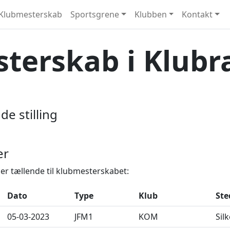
Klubmesterskab
Sportsgrene
Klubben
Kontakt
terskab i Klubra
de stilling
er
er tællende til klubmesterskabet:
Dato
Type
Klub
Ste
05-03-2023
JFM1
KOM
Sil