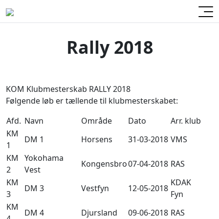
Rally 2018
KOM Klubmesterskab RALLY 2018
Følgende løb er tællende til klubmesterskabet:
Afd.
Navn
Område
Dato
Arr. klub
KM
DM 1
Horsens
31-03-2018
VMS
1
KM
Yokohama
Kongensbro
07-04-2018
RAS
2
Vest
KM
KDAK
DM 3
Vestfyn
12-05-2018
3
Fyn
KM
DM 4
Djursland
09-06-2018
RAS
4