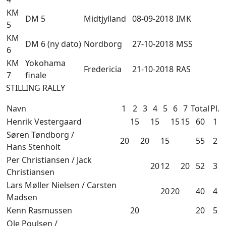
KM
DM 5
Midtjylland
08-09-2018
IMK
5
KM
DM 6 (ny dato)
Nordborg
27-10-2018
MSS
6
KM
Yokohama
Fredericia
21-10-2018
RAS
7
finale
STILLING RALLY
Navn
1
2
3
4
5
6
7
Total
Pl.
Henrik Vestergaard
15
15
15
15
60
1
Søren Tøndborg /
20
20
15
55
2
Hans Stenholt
Per Christiansen / Jack
20
12
20
52
3
Christiansen
Lars Møller Nielsen / Carsten
20
20
40
4
Madsen
Kenn Rasmussen
20
20
5
Ole Poulsen /