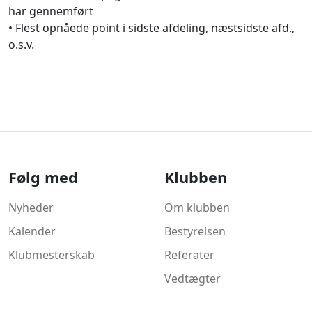
har gennemført
• Flest opnåede point i sidste afdeling, næstsidste afd.,
o.s.v.
Følg med
Klubben
Nyheder
Om klubben
Kalender
Bestyrelsen
Klubmesterskab
Referater
Vedtægter