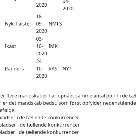
04-
2020
2020
18-
Nyk. Falster
09-
NMFS
2020
03-
Ikast
10-
IMK
2020
24-
Randers
10-
RAS
NY !!
2020
ler flere mandskaber har opnået samme antal point i de tæ
, er det mandskab bedst, som først opfylder nedenstående 
følge:
epladser i de tællende konkurrencer
pladser i de tællende konkurrencer
epladser i de tællende konkurrencer