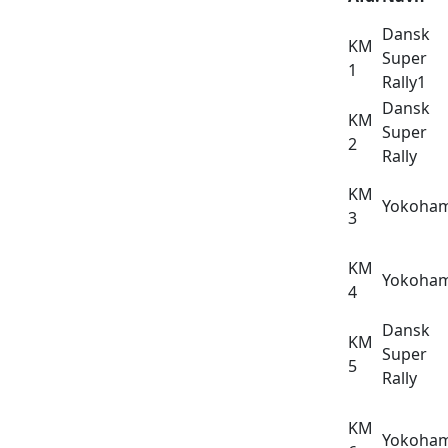
Dansk
KM
Super
1
Rally1
Dansk
KM
Super
2
Rally
KM
Yokoha
3
KM
Yokoha
4
Dansk
KM
Super
5
Rally
KM
Yokoha