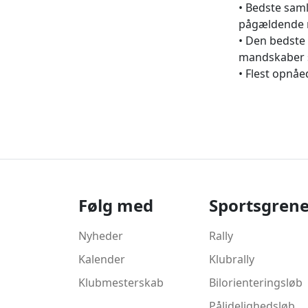
• Bedste saml
pågældende 
• Den bedste 
mandskaber 
• Flest opnåed
Følg med
Sportsgren
Nyheder
Rally
Kalender
Klubrally
Klubmesterskab
Bilorienteringsløb
Pålidelighedsløb