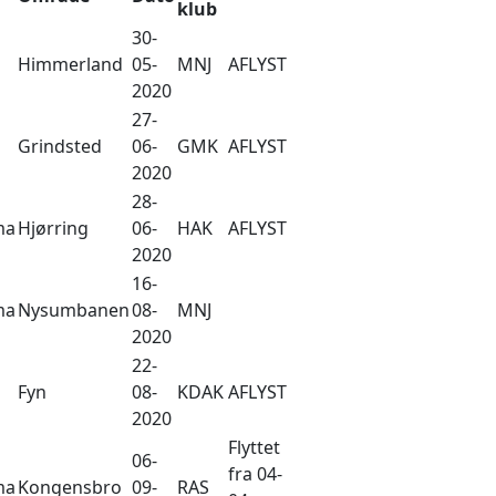
klub
30-
Himmerland
05-
MNJ
AFLYST
2020
27-
Grindsted
06-
GMK
AFLYST
2020
28-
ma
Hjørring
06-
HAK
AFLYST
2020
16-
ma
Nysumbanen
08-
MNJ
2020
22-
Fyn
08-
KDAK
AFLYST
2020
Flyttet
06-
fra 04-
ma
Kongensbro
09-
RAS