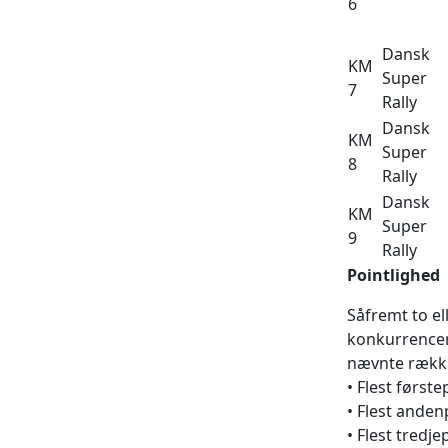
6
Dansk
KM
Super
7
Rally
Dansk
KM
Super
8
Rally
Dansk
KM
Super
9
Rally
Pointlighed
Såfremt to el
konkurrencer
nævnte række
• Flest først
• Flest anden
• Flest tredj