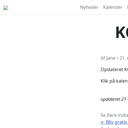
Nyheder
Kalender
K
Af
Jane
•
21.
Opdateret K
Klik på kale
opdateret 21
Se flere indl
←
Bliv grati