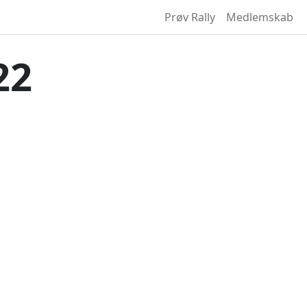
Prøv Rally
Medlemskab
22