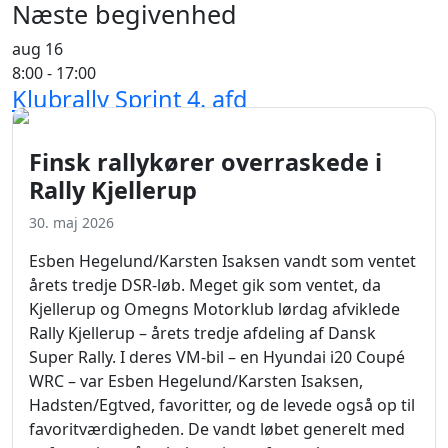
Næste begivenhed
aug
16
Sidste nyt
8:00
-
17:00
Klubrally Sprint 4. afd
Se kalenderen
Finsk rallykører overraskede i
Rally Kjellerup
30. maj 2026
Esben Hegelund/Karsten Isaksen vandt som ventet
årets tredje DSR-løb. Meget gik som ventet, da
Kjellerup og Omegns Motorklub lørdag afviklede
Rally Kjellerup – årets tredje afdeling af Dansk
Super Rally. I deres VM-bil – en Hyundai i20 Coupé
WRC – var Esben Hegelund/Karsten Isaksen,
Hadsten/Egtved, favoritter, og de levede også op til
favoritværdigheden. De vandt løbet generelt med