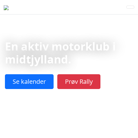
En aktiv motorklub i
midtjylland.
Se kalender
Prøv Rally